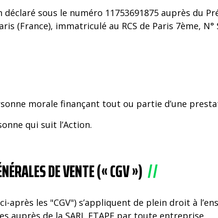
déclaré sous le numéro 11753691875 auprès du Préfe
Paris (France), immatriculé au RCS de Paris 7ème, N°
personne morale finançant tout ou partie d’une prest
sonne qui suit l’Action.
NÉRALES DE VENTE (« CGV »)
i-après les "CGV") s’appliquent de plein droit à l’e
s auprès de la SARL ETAPE par toute entreprise.