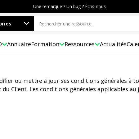
Une remarque ? Un bug ? Écris-nous
ries
D
Annuaire
Formation
Ressources
Actualités
Cale
difier ou mettre à jour ses conditions générales à t
t du Client. Les conditions générales applicables au